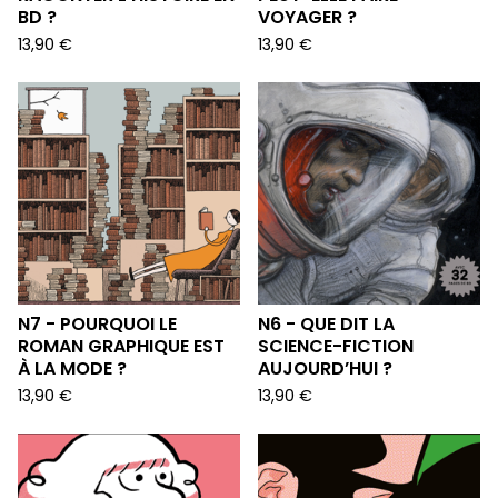
BD ?
VOYAGER ?
13,90
€
13,90
€
N7 - POURQUOI LE
N6 - QUE DIT LA
ROMAN GRAPHIQUE EST
SCIENCE-FICTION
À LA MODE ?
AUJOURD’HUI ?
13,90
€
13,90
€