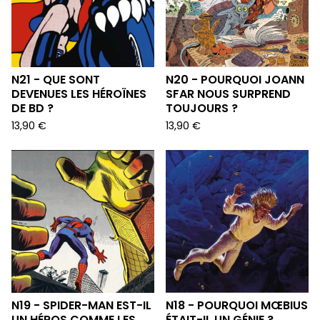
N21 - QUE SONT
N20 - POURQUOI JOANN
DEVENUES LES HÉROÏNES
SFAR NOUS SURPREND
DE BD ?
TOUJOURS ?
13,90
€
13,90
€
N19 - SPIDER-MAN EST-IL
N18 - POURQUOI MŒBIUS
UN HÉROS COMME LES
ÉTAIT-IL UN GÉNIE ?