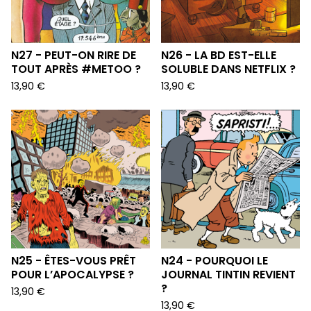
N27 - PEUT-ON RIRE DE
N26 - LA BD EST-ELLE
TOUT APRÈS #METOO ?
SOLUBLE DANS NETFLIX ?
13,90
€
13,90
€
N25 - ÊTES-VOUS PRÊT
N24 - POURQUOI LE
POUR L’APOCALYPSE ?
JOURNAL TINTIN REVIENT
?
13,90
€
13,90
€