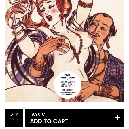
19,90
€
QTY
ADD TO CART