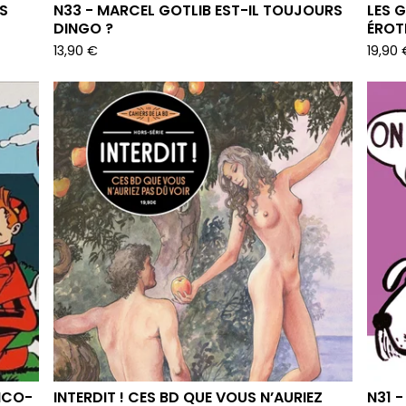
S
N33 - MARCEL GOTLIB EST-IL TOUJOURS
LES 
DINGO ?
ÉROT
13,90
€
19,90
NCO-
INTERDIT ! CES BD QUE VOUS N’AURIEZ
N31 -